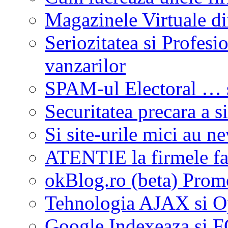
Magazinele Virtuale di
Seriozitatea si Profes
vanzarilor
SPAM-ul Electoral … s
Securitatea precara a si
Si site-urile mici au n
ATENTIE la firmele fa
okBlog.ro (beta) Promo
Tehnologia AJAX si O
Google Indexeaza si 