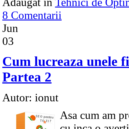
Adaugat in
Tehnici de Opt
8 Comentarii
Jun
03
Cum lucreaza unele f
Partea 2
Autor: ionut
Asa cum am pro
cu inca o avert