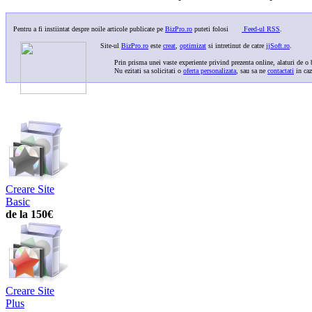
Pentru a fi instiintat despre noile articole publicate pe
BizPro.ro
puteti folosi
Feed-ul RSS
.
Site-ul
BizPro.ro
este
creat
,
optimizat
si intretinut de catre
jjSoft.ro
.
Prin prisma unei vaste experiente privind prezenta online, alaturi de o b
Nu ezitati sa solicitati o
oferta personalizata
, sau sa ne
contactati
in caz
Creare Site
Basic
de la 150€
Creare Site
Plus