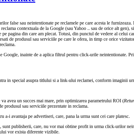
ilor false sau neintentionate pe reclamele pe care acesta le furnizeaza. 
 reclama contextuala de la Google (sau Yahoo .. sau de orice alt gen), si
 pe pagina din care am plecat. Totusi, din punctul de vedere al celui car
esati de produsul sau serviciile pe care le ofera, in timp ce orice vizitat
 reclama.
Google, inainte de a aplica filtrul pentru click-urile neintentionate. Prin
tra in special asupra titlului si a link-ului reclamei, conform imaginii ur
e va avea un succes mai mare, prin optimizarea parametrului ROI (
Retur
t de produsul sau serviciile prezentate in reclama.
 a-i avantaja pe advertiseri, care, pana la urma sunt cei care platesc.
, sunt publisherii, care, nu vor mai obtine profit in urma click-urilor ne
lui vor exista diferente vizibile.