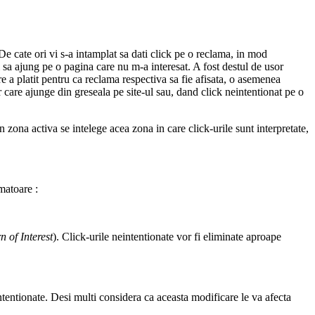
De cate ori vi s-a intamplat sa dati click pe o reclama, in mod
 sa ajung pe o pagina care nu m-a interesat. A fost destul de usor
e a platit pentru ca reclama respectiva sa fie afisata, o asemenea
or care ajunge din greseala pe site-ul sau, dand click neintentionat pe o
 zona activa se intelege acea zona in care click-urile sunt interpretate,
matoare :
n of Interest
). Click-urile neintentionate vor fi eliminate aproape
intentionate. Desi multi considera ca aceasta modificare le va afecta