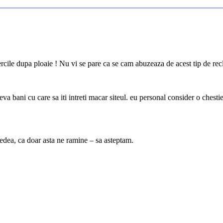
cile dupa ploaie ! Nu vi se pare ca se cam abuzeaza de acest tip de re
a bani cu care sa iti intreti macar siteul. eu personal consider o chest
edea, ca doar asta ne ramine – sa asteptam.