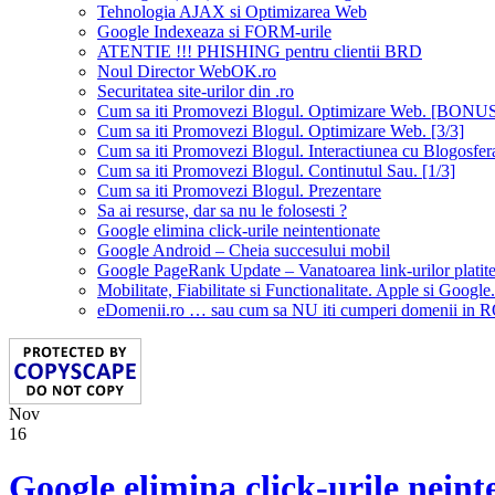
Tehnologia AJAX si Optimizarea Web
Google Indexeaza si FORM-urile
ATENTIE !!! PHISHING pentru clientii BRD
Noul Director WebOK.ro
Securitatea site-urilor din .ro
Cum sa iti Promovezi Blogul. Optimizare Web. [BONU
Cum sa iti Promovezi Blogul. Optimizare Web. [3/3]
Cum sa iti Promovezi Blogul. Interactiunea cu Blogosfera
Cum sa iti Promovezi Blogul. Continutul Sau. [1/3]
Cum sa iti Promovezi Blogul. Prezentare
Sa ai resurse, dar sa nu le folosesti ?
Google elimina click-urile neintentionate
Google Android – Cheia succesului mobil
Google PageRank Update – Vanatoarea link-urilor platit
Mobilitate, Fiabilitate si Functionalitate. Apple si Google.
eDomenii.ro … sau cum sa NU iti cumperi domenii in 
Nov
16
Google elimina click-urile neint