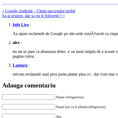
«
Google Android – Cheia succesului mobil
Sa ai resurse, dar sa nu le folosesti ?
»
Info Live
:
Au ajuns reclamele de Google pe site-urile romÃ¢nesti ca ciuper
alex
:
nu mi se pare ca abuzeaza deloc. e un mod simplu de a scoate cev
pagina cuiva.
Lautaru
:
oricum reclamele sunt prea putin platite pina ce , dar vom mai v
Adauga comentariu
Nume (obligatoriu)
Email (nu va fi afisat) (obligatoriu)
Site