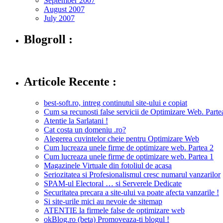
September 2007
August 2007
July 2007
Blogroll :
Articole Recente :
best-soft.ro, intreg continutul site-ului e copiat
Cum sa recunosti false servicii de Optimizare Web. Partea
Atentie la Sarlatani !
Cat costa un domeniu .ro?
Alegerea cuvintelor cheie pentru Optimizare Web
Cum lucreaza unele firme de optimizare web. Partea 2
Cum lucreaza unele firme de optimizare web. Partea 1
Magazinele Virtuale din fotoliul de acasa
Seriozitatea si Profesionalismul cresc numarul vanzarilor
SPAM-ul Electoral … si Serverele Dedicate
Securitatea precara a site-ului va poate afecta vanzarile !
Si site-urile mici au nevoie de sitemap
ATENTIE la firmele false de optimizare web
okBlog.ro (beta) Promoveaza-ti blogul !