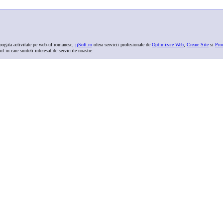
ogata activitate pe web-ul romanesc,
jjSoft.ro
ofera servicii profesionale de
Optimizare Web
,
Creare Site
si
Pro
ul in care sunteti interesat de serviciile noastre.