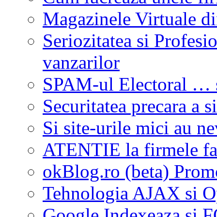
Magazinele Virtuale di
Seriozitatea si Profes
vanzarilor
SPAM-ul Electoral … s
Securitatea precara a si
Si site-urile mici au n
ATENTIE la firmele fa
okBlog.ro (beta) Promo
Tehnologia AJAX si O
Google Indexeaza si 