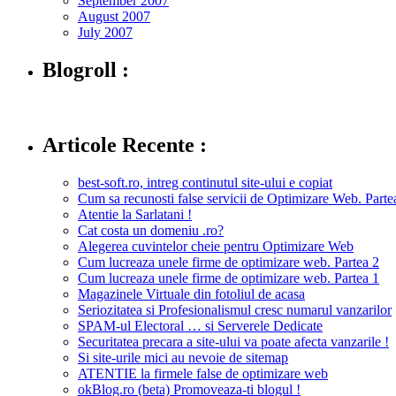
September 2007
August 2007
July 2007
Blogroll :
Articole Recente :
best-soft.ro, intreg continutul site-ului e copiat
Cum sa recunosti false servicii de Optimizare Web. Partea
Atentie la Sarlatani !
Cat costa un domeniu .ro?
Alegerea cuvintelor cheie pentru Optimizare Web
Cum lucreaza unele firme de optimizare web. Partea 2
Cum lucreaza unele firme de optimizare web. Partea 1
Magazinele Virtuale din fotoliul de acasa
Seriozitatea si Profesionalismul cresc numarul vanzarilor
SPAM-ul Electoral … si Serverele Dedicate
Securitatea precara a site-ului va poate afecta vanzarile !
Si site-urile mici au nevoie de sitemap
ATENTIE la firmele false de optimizare web
okBlog.ro (beta) Promoveaza-ti blogul !