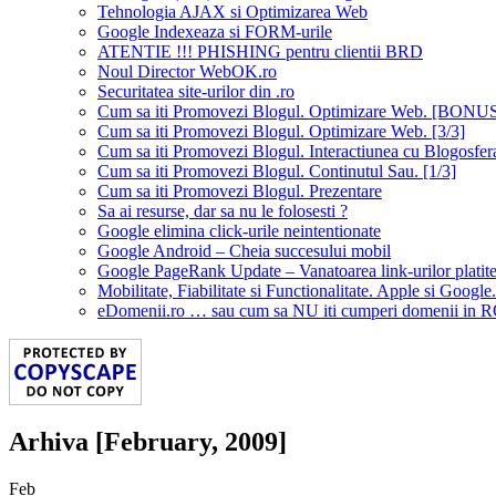
Tehnologia AJAX si Optimizarea Web
Google Indexeaza si FORM-urile
ATENTIE !!! PHISHING pentru clientii BRD
Noul Director WebOK.ro
Securitatea site-urilor din .ro
Cum sa iti Promovezi Blogul. Optimizare Web. [BONU
Cum sa iti Promovezi Blogul. Optimizare Web. [3/3]
Cum sa iti Promovezi Blogul. Interactiunea cu Blogosfera
Cum sa iti Promovezi Blogul. Continutul Sau. [1/3]
Cum sa iti Promovezi Blogul. Prezentare
Sa ai resurse, dar sa nu le folosesti ?
Google elimina click-urile neintentionate
Google Android – Cheia succesului mobil
Google PageRank Update – Vanatoarea link-urilor platit
Mobilitate, Fiabilitate si Functionalitate. Apple si Google.
eDomenii.ro … sau cum sa NU iti cumperi domenii in 
Arhiva [February, 2009]
Feb