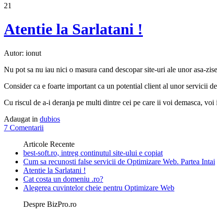
21
Atentie la Sarlatani !
Autor: ionut
Nu pot sa nu iau nici o masura cand descopar site-uri ale unor asa-zis
Consider ca e foarte important ca un potential client al unor servicii 
Cu riscul de a-i deranja pe multi dintre cei pe care ii voi demasca, v
Adaugat in
dubios
7 Comentarii
Articole Recente
best-soft.ro, intreg continutul site-ului e copiat
Cum sa recunosti false servicii de Optimizare Web. Partea Intai
Atentie la Sarlatani !
Cat costa un domeniu .ro?
Alegerea cuvintelor cheie pentru Optimizare Web
Despre BizPro.ro