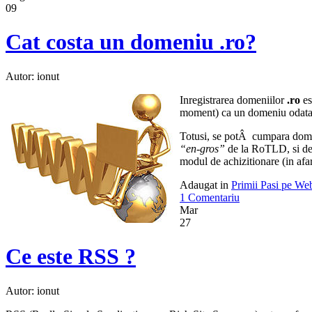
09
Cat costa un domeniu .ro?
Autor: ionut
Inregistrarea domeniilor
.ro
es
moment) ca un domeniu odata c
Totusi, se potÂ cumpara dom
“en-gros”
de la RoTLD, si de a
modul de achizitionare (in afa
Adaugat in
Primii Pasi pe We
1 Comentariu
Mar
27
Ce este RSS ?
Autor: ionut