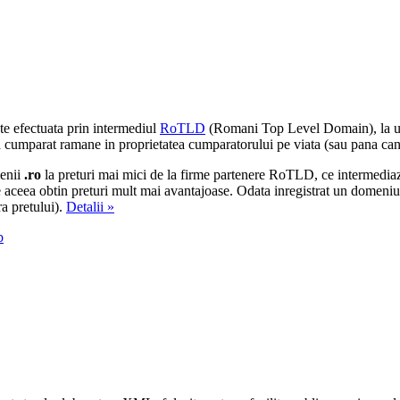
te efectuata prin intermediul
RoTLD
(Romani Top Level Domain), la u
umparat ramane in proprietatea cumparatorului pe viata (sau pana can
enii
.ro
la preturi mai mici de la firme partenere RoTLD, ce intermediaz
ceea obtin preturi mult mai avantajoase. Odata inregistrat un domeniu, p
ra pretului).
Detalii »
b