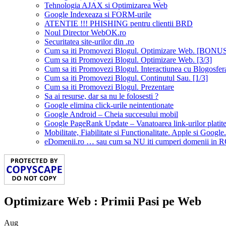
Tehnologia AJAX si Optimizarea Web
Google Indexeaza si FORM-urile
ATENTIE !!! PHISHING pentru clientii BRD
Noul Director WebOK.ro
Securitatea site-urilor din .ro
Cum sa iti Promovezi Blogul. Optimizare Web. [BONU
Cum sa iti Promovezi Blogul. Optimizare Web. [3/3]
Cum sa iti Promovezi Blogul. Interactiunea cu Blogosfera
Cum sa iti Promovezi Blogul. Continutul Sau. [1/3]
Cum sa iti Promovezi Blogul. Prezentare
Sa ai resurse, dar sa nu le folosesti ?
Google elimina click-urile neintentionate
Google Android – Cheia succesului mobil
Google PageRank Update – Vanatoarea link-urilor platit
Mobilitate, Fiabilitate si Functionalitate. Apple si Google.
eDomenii.ro … sau cum sa NU iti cumperi domenii in 
Optimizare Web : Primii Pasi pe Web
Aug