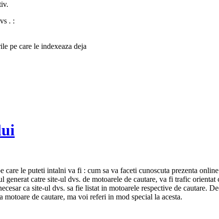
iv.
s . :
rile pe care le indexeaza deja
lui
 care le puteti intalni va fi : cum sa va faceti cunoscuta prezenta onlin
generat catre site-ul dvs. de motoarele de cautare, va fi trafic orientat c
 necesar ca site-ul dvs. sa fie listat in motoarele respective de cautare.
la motoare de cautare, ma voi referi in mod special la acesta.