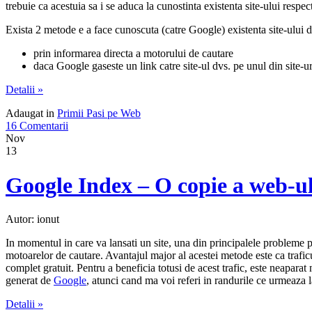
trebuie ca acestuia sa i se aduca la cunostinta existenta site-ului respect
Exista 2 metode e a face cunoscuta (catre Google) existenta site-ului dv
prin informarea directa a motorului de cautare
daca Google gaseste un link catre site-ul dvs. pe unul din site-u
Detalii »
Adaugat in
Primii Pasi pe Web
16 Comentarii
Nov
13
Google Index – O copie a web-u
Autor: ionut
In momentul in care va lansati un site, una din principalele probleme pe
motoarelor de cautare. Avantajul major al acestei metode este ca traficul 
complet gratuit. Pentru a beneficia totusi de acest trafic, este neaparat
generat de
Google
, atunci cand ma voi referi in randurile ce urmeaza 
Detalii »