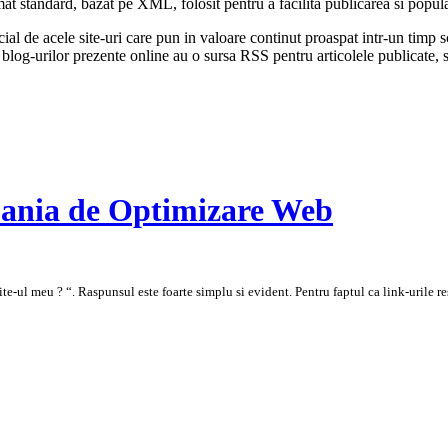
 standard, bazat pe XML, folosit pentru a facilita publicarea si popula
pecial de acele site-uri care pun in valoare continut proaspat intr-un timp 
a blog-urilor prezente online au o sursa RSS pentru articolele publicate,
pania de Optimizare Web
e-ul meu ? “. Raspunsul este foarte simplu si evident. Pentru faptul ca link-urile res