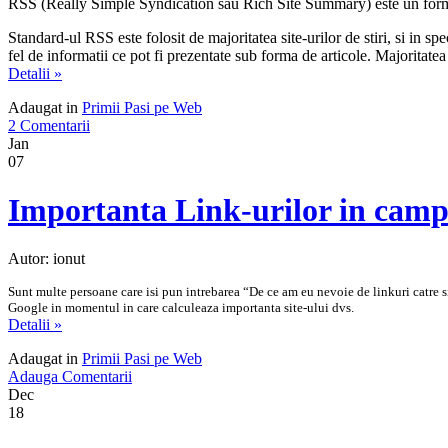
RSS (Really Simple Syndication sau Rich Site Summary) este un format
Standard-ul RSS este folosit de majoritatea site-urilor de stiri, si in s
fel de informatii ce pot fi prezentate sub forma de articole. Majoritate
Detalii »
Adaugat in
Primii Pasi pe Web
2 Comentarii
Jan
07
Importanta Link-urilor in cam
Autor: ionut
Sunt multe persoane care isi pun intrebarea “De ce am eu nevoie de linkuri catre sit
Google in momentul in care calculeaza importanta site-ului dvs.
Detalii »
Adaugat in
Primii Pasi pe Web
Adauga Comentarii
Dec
18