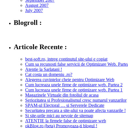
September 2007
August 2007
July 2007
Blogroll :
Articole Recente :
best-soft.ro, intreg continutul site-ului e copiat
Cum sa recunosti false servicii de Optimizare Web. Partea
Atentie la Sarlatani !
Cat costa un domeniu .ro?
Alegerea cuvintelor cheie pentru Optimizare Web
Cum lucreaza unele firme de optimizare web. Partea 2
Cum lucreaza unele firme de optimizare web. Partea 1
Magazinele Virtuale din fotoliul de acasa
Seriozitatea si Profesionalismul cresc numarul vanzarilor
SPAM-ul Electoral … si Serverele Dedicate
Securitatea precara a site-ului va poate afecta vanzarile !
Si site-urile mici au nevoie de sitemap
ATENTIE la firmele false de optimizare web
okBlog.ro (beta) Promoveaza-ti blogul !