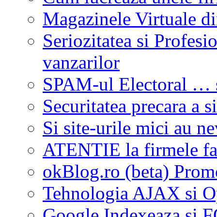
Magazinele Virtuale di
Seriozitatea si Profes
vanzarilor
SPAM-ul Electoral … s
Securitatea precara a si
Si site-urile mici au n
ATENTIE la firmele fa
okBlog.ro (beta) Promo
Tehnologia AJAX si O
Google Indexeaza si 