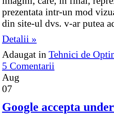
imagini, care, in final, repre
prezentata intr-un mod vizua
din site-ul dvs. v-ar putea a
Detalii »
Adaugat in
Tehnici de Opt
5 Comentarii
Aug
07
Google accepta unders