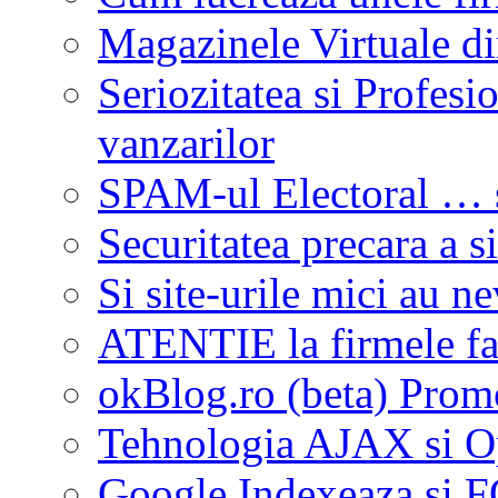
Magazinele Virtuale di
Seriozitatea si Profes
vanzarilor
SPAM-ul Electoral … s
Securitatea precara a si
Si site-urile mici au n
ATENTIE la firmele fa
okBlog.ro (beta) Promo
Tehnologia AJAX si O
Google Indexeaza si 