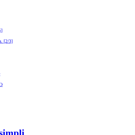
S]
. [2/3]
e
RO
simpli