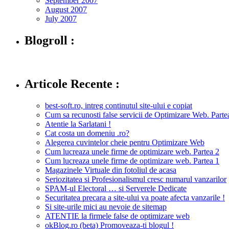
September 2007
August 2007
July 2007
Blogroll :
Articole Recente :
best-soft.ro, intreg continutul site-ului e copiat
Cum sa recunosti false servicii de Optimizare Web. Partea
Atentie la Sarlatani !
Cat costa un domeniu .ro?
Alegerea cuvintelor cheie pentru Optimizare Web
Cum lucreaza unele firme de optimizare web. Partea 2
Cum lucreaza unele firme de optimizare web. Partea 1
Magazinele Virtuale din fotoliul de acasa
Seriozitatea si Profesionalismul cresc numarul vanzarilor
SPAM-ul Electoral … si Serverele Dedicate
Securitatea precara a site-ului va poate afecta vanzarile !
Si site-urile mici au nevoie de sitemap
ATENTIE la firmele false de optimizare web
okBlog.ro (beta) Promoveaza-ti blogul !