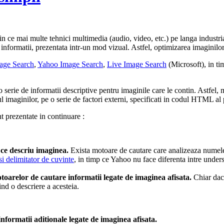
 in ce mai multe tehnici multimedia (audio, video, etc.) pe langa industria
de informatii, prezentata intr-un mod vizual. Astfel, optimizarea imaginilor
age Search
,
Yahoo Image Search
,
Live Image Search
(Microsoft), in t
e o serie de informatii descriptive pentru imaginile care le contin. Astfel,
l imaginilor, pe o serie de factori externi, specificati in codul HTML al 
t prezentate in continuare :
 ce descriu imaginea.
Exista motoare de cautare care analizeaza numele 
si delimitator de cuvinte
, in timp ce Yahoo nu face diferenta intre unders
toarelor de cautare informatii legate de imaginea afisata.
Chiar daca
ind o descriere a acesteia.
nformatii aditionale legate de imaginea afisata.