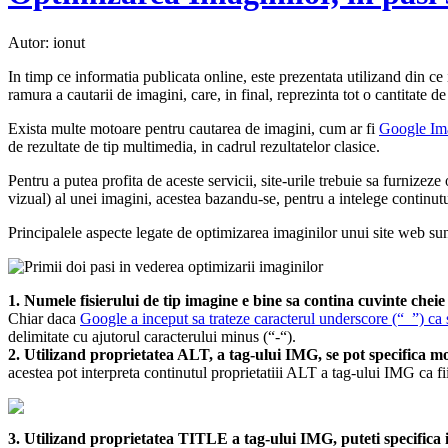
Autor: ionut
In timp ce informatia publicata online, este prezentata utilizand din ce
ramura a cautarii de imagini, care, in final, reprezinta tot o cantitate 
Exista multe motoare pentru cautarea de imagini, cum ar fi
Google Im
de rezultate de tip multimedia, in cadrul rezultatelor clasice.
Pentru a putea profita de aceste servicii, site-urile trebuie sa furnizez
vizual) al unei imagini, acestea bazandu-se, pentru a intelege continutu
Principalele aspecte legate de optimizarea imaginilor unui site web sun
1. Numele fisierului de tip imagine e bine sa contina cuvinte cheie
Chiar daca
Google a inceput sa trateze caracterul underscore (“_”) ca 
delimitate cu ajutorul caracterului minus (“-“).
2. Utilizand proprietatea ALT, a tag-ului IMG, se pot specifica mo
acestea pot interpreta continutul proprietatiii ALT a tag-ului IMG ca fi
3. Utilizand proprietatea TITLE a tag-ului IMG, puteti specifica i