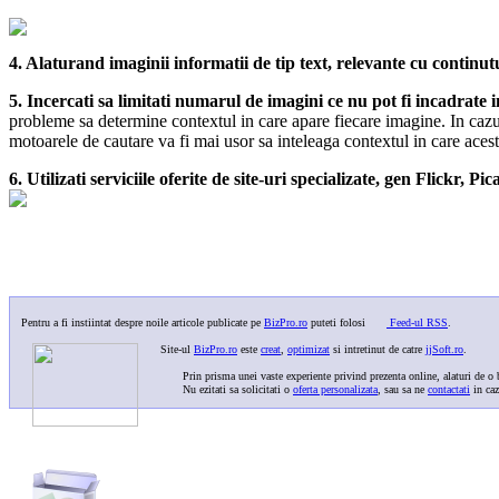
4. Alaturand imaginii informatii de tip text, relevante cu continut
5. Incercati sa limitati numarul de imagini ce nu pot fi incadrate 
probleme sa determine contextul in care apare fiecare imagine. In cazul 
motoarele de cautare va fi mai usor sa inteleaga contextul in care acest
6. Utilizati serviciile oferite de site-uri specializate, gen Flickr, P
Pentru a fi instiintat despre noile articole publicate pe
BizPro.ro
puteti folosi
Feed-ul RSS
.
Site-ul
BizPro.ro
este
creat
,
optimizat
si intretinut de catre
jjSoft.ro
.
Prin prisma unei vaste experiente privind prezenta online, alaturi de o b
Nu ezitati sa solicitati o
oferta personalizata
, sau sa ne
contactati
in caz