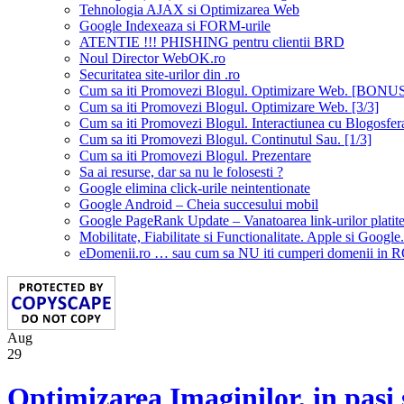
Tehnologia AJAX si Optimizarea Web
Google Indexeaza si FORM-urile
ATENTIE !!! PHISHING pentru clientii BRD
Noul Director WebOK.ro
Securitatea site-urilor din .ro
Cum sa iti Promovezi Blogul. Optimizare Web. [BONU
Cum sa iti Promovezi Blogul. Optimizare Web. [3/3]
Cum sa iti Promovezi Blogul. Interactiunea cu Blogosfera
Cum sa iti Promovezi Blogul. Continutul Sau. [1/3]
Cum sa iti Promovezi Blogul. Prezentare
Sa ai resurse, dar sa nu le folosesti ?
Google elimina click-urile neintentionate
Google Android – Cheia succesului mobil
Google PageRank Update – Vanatoarea link-urilor platit
Mobilitate, Fiabilitate si Functionalitate. Apple si Google.
eDomenii.ro … sau cum sa NU iti cumperi domenii in 
Aug
29
Optimizarea Imaginilor, in pasi 