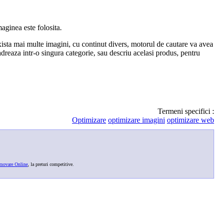
aginea este folosita.
xista mai multe imagini, cu continut divers, motorul de cautare va avea
adreaza intr-o singura categorie, sau descriu acelasi produs, pentru
Termeni specifici :
Optimizare
optimizare imagini
optimizare web
movare Online
, la preturi competitive.