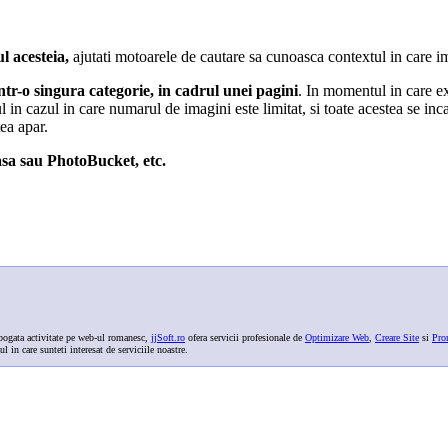
ul acesteia,
ajutati motoarele de cautare sa cunoasca contextul in care im
intr-o singura categorie, in cadrul unei pagini
. In momentul in care e
in cazul in care numarul de imagini este limitat, si toate acestea se inc
ea apar.
icasa sau PhotoBucket, etc.
ogata activitate pe web-ul romanesc,
jjSoft.ro
ofera servicii profesionale de
Optimizare Web
,
Creare Site
si
Pro
ul in care sunteti interesat de serviciile noastre.